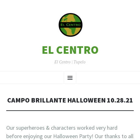
EL CENTRO
El Centro | Tupelo
SKIP
Menu
TO
CONTENT
CAMPO BRILLANTE HALLOWEEN 10.28.21
Our superheroes & characters worked very hard
before enjoying our Halloween Party! Our thanks to all